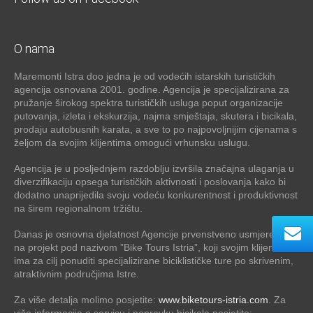
O nama
Maremonti Istra doo jedna je od vodećih istarskih turističkih
agencija osnovana 2001. godine. Agencija je specijalizirana za
pružanje širokog spektra turističkih usluga poput organizacije
putovanja, izleta i ekskurzija, najma smještaja, skutera i bicikala,
prodaju autobusnih karata, a sve to po najpovoljnijim cijenama s
željom da svojim klijentima omogući vrhunsku uslugu.
Agencija je u posljednjem razdoblju izvršila značajna ulaganja u
diverzifikaciju opsega turističkih aktivnosti i poslovanja kako bi
dodatno unaprijedila svoju vodeću konkurentnost i produktivnost
na širem regionalnom tržištu.
Danas je osnovna djelatnost Agencije prvenstveno usmjerena
na projekt pod nazivom ”Bike Tours Istria”, koji svojim klijentima
ima za cilj ponuditi specijalizirane biciklističke ture po skrivenim,
atraktivnim područjima Istre.
Za više detalja molimo posjetite:
www.biketours-istria.com
. Za