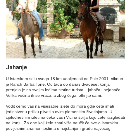
Jahanje
U Istarskom selu svega 18 km udaljenosti od Pule 2001. niknuo
je Ranch Barba Tone. Od tada do danas dvadeset konja
prenjelo je na svojim leđima stotine turista – jahača i nejahača.
Velika većina ih se vraća, a zbog čega, otkrijte sami.
Vodit ćemo vas na višesatne izlete do mora gdje ćete imati
jedinstvenu priliku plivati s ovim plemenitim životinjama. U
cjelodnevnim izletima čeka vas i Vicina špilja koju ćete razgledati
na konju. Za one koji žele znati više naučit će sve o istarskim
povijesnim znamenitostima u najstarijem gradu najvećeg