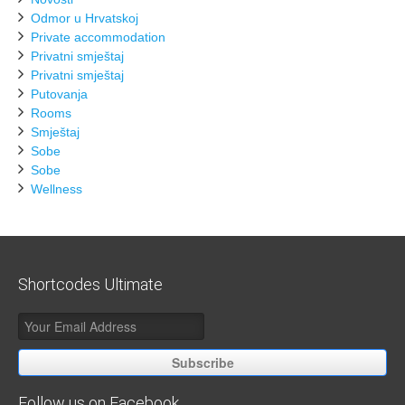
Odmor u Hrvatskoj
Private accommodation
Privatni smještaj
Privatni smještaj
Putovanja
Rooms
Smještaj
Sobe
Sobe
Wellness
Shortcodes Ultimate
Subscribe
Follow us on Facebook