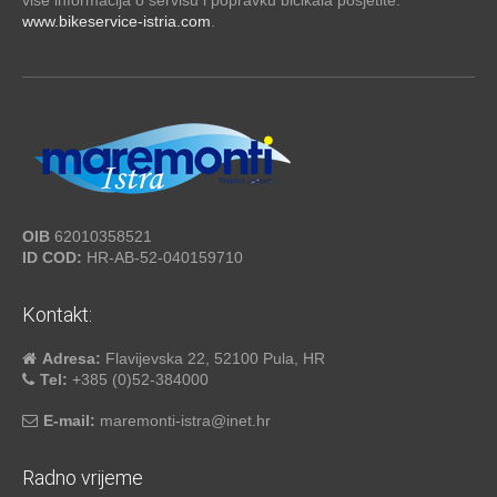
više informacija o servisu i popravku bicikala posjetite:
www.bikeservice-istria.com
.
OIB
62010358521
ID COD:
HR-AB-52-040159710
Kontakt:
Adresa:
Flavijevska 22, 52100 Pula, HR
Tel:
+385 (0)52-384000
E-mail:
maremonti-istra@inet.hr
Radno vrijeme