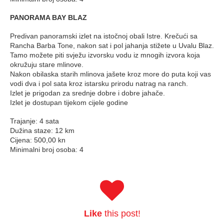
PANORAMA BAY BLAZ
Predivan panoramski izlet na istočnoj obali Istre. Krečući sa
Rancha Barba Tone, nakon sat i pol jahanja stižete u Uvalu Blaz.
Tamo možete piti svježu izvorsku vodu iz mnogih izvora koja
okružuju stare mlinove.
Nakon obilaska starih mlinova jašete kroz more do puta koji vas
vodi dva i pol sata kroz istarsku prirodu natrag na ranch.
Izlet je prigodan za srednje dobre i dobre jahače.
Izlet je dostupan tijekom cijele godine
Trajanje: 4 sata
Dužina staze: 12 km
Cijena: 500,00 kn
Minimalni broj osoba: 4
Like
this post!