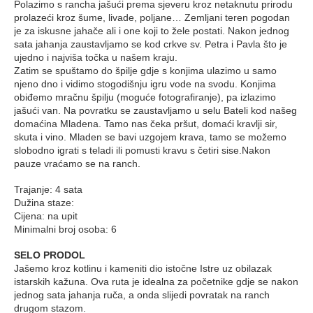
Polazimo s rancha jašući prema sjeveru kroz netaknutu prirodu
prolazeći kroz šume, livade, poljane… Zemljani teren pogodan
je za iskusne jahače ali i one koji to žele postati. Nakon jednog
sata jahanja zaustavljamo se kod crkve sv. Petra i Pavla što je
ujedno i najviša točka u našem kraju.
Zatim se spuštamo do špilje gdje s konjima ulazimo u samo
njeno dno i vidimo stogodišnju igru vode na svodu. Konjima
obiđemo mračnu špilju (moguće fotografiranje), pa izlazimo
jašući van. Na povratku se zaustavljamo u selu Bateli kod našeg
domaćina Mladena. Tamo nas čeka pršut, domaći kravlji sir,
skuta i vino. Mladen se bavi uzgojem krava, tamo se možemo
slobodno igrati s teladi ili pomusti kravu s četiri sise.Nakon
pauze vraćamo se na ranch.
Trajanje: 4 sata
Dužina staze:
Cijena: na upit
Minimalni broj osoba: 6
SELO PRODOL
Jašemo kroz kotlinu i kameniti dio istočne Istre uz obilazak
istarskih kažuna. Ova ruta je idealna za početnike gdje se nakon
jednog sata jahanja ruča, a onda slijedi povratak na ranch
drugom stazom.