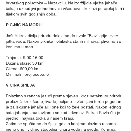
hrvatskog poluotoka – Nezakciju. Najizdržljivije vješte jahače
čekaju uzbudljivi jednodnevni i višednevni trekinzi po cijeloj Istri i
tijekom svih godišnjih doba.
PIC-NIC NA MORU
Jašući kroz divlju prirodu dolazimo do uvale “Blaz” gdje izvire
pitka voda. Nakon piknika i obilaska starih mlinova, plivamo sa
konjima u moru.
Trajanje: 9:00-16:00
Dužina staze: 30 km
Cijena: 600,00 kn
Minimalni broj osoba: 6
VICINA ŠPILJA
Polazimo s rancha jašući prema sjeveru kroz netaknutu prirodu
prolazeći kroz šume, livade, poljane… Zemljani teren pogodan
je za iskusne jahače ali i one koji to žele postati. Nakon jednog
sata jahanja zaustavljamo se kod crkve sv. Petra i Pavla što je
ujedno i najviša točka u našem kraju.
Zatim se spuštamo do špilje gdje s konjima ulazimo u samo
njeno dno i vidimo stogodišnju igru vode na svodu. Konjima