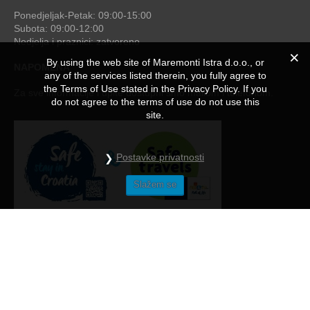
Ponedjeljak-Petak: 09:00-15:00
Subota: 09:00-12:00
Nedjelja i praznici: zatvoreno
By using the web site of Maremonti Istra d.o.o., or
NAPOMENA
any of the services listed therein, you fully agree to
the Terms of Use stated in the Privacy Policy. If you
Za sve informacije i upite dostupni smo mailom i telefonom.
do not agree to the terms of use do not use this
site.
Postavke privatnosti
Slažem se
Maremonti
© 2026 - by
studioP
NAČINI PLAĆANJA
/
OPĆE UPUTE I NAPOMENE
/
PRIVACY POLICY