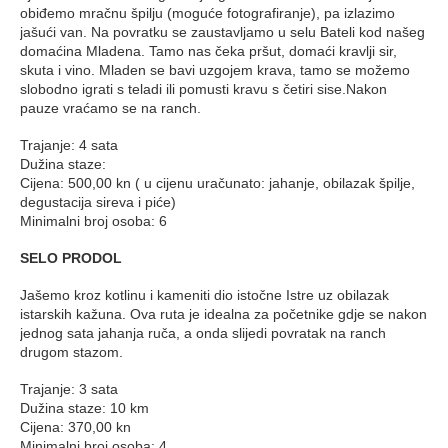
obiđemo mračnu špilju (moguće fotografiranje), pa izlazimo
jašući van. Na povratku se zaustavljamo u selu Bateli kod našeg
domaćina Mladena. Tamo nas čeka pršut, domaći kravlji sir,
skuta i vino. Mladen se bavi uzgojem krava, tamo se možemo
slobodno igrati s teladi ili pomusti kravu s četiri sise.Nakon
pauze vraćamo se na ranch.
Trajanje: 4 sata
Dužina staze:
Cijena: 500,00 kn ( u cijenu uračunato: jahanje, obilazak špilje,
degustacija sireva i piće)
Minimalni broj osoba: 6
SELO PRODOL
Jašemo kroz kotlinu i kameniti dio istočne Istre uz obilazak
istarskih kažuna. Ova ruta je idealna za početnike gdje se nakon
jednog sata jahanja ruča, a onda slijedi povratak na ranch
drugom stazom.
Trajanje: 3 sata
Dužina staze: 10 km
Cijena: 370,00 kn
Minimalni broj osoba: 4