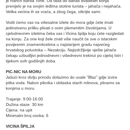
je Ranch Barba Tone. Od tada do danas dvadeset konja
prenijelo je na svojim leđima stotine turista – jahača i nejahača.
Velika većina ih se vraća, a zbog čega, otkrijte sami.
Vodit ćemo vas na višesatne izlete do mora gdje ćete imati
jedinstvenu priliku plivati s ovim plemenitim životinjama. U
cjelodnevnim izletima čeka vas i Vicina špilja koju ćete razgledati
na konju. Za one koji žele znati više naučit će sve o istarskim
povijesnim znamenitostima u najstarijem gradu najvećeg
hrvatskog poluotoka – Nezakciju. Najizdržljivije vješte jahače
čekaju uzbudljivi jednodnevni i višednevni trekinzi po cijeloj Istri i
tijekom svih godišnjih doba.
PIC-NIC NA MORU
Jašući kroz divlju prirodu dolazimo do uvale “Blaz” gdje izvire
pitka voda. Nakon piknika i obilaska starih mlinova, plivamo sa
konjima u moru.
Trajanje: 9:00-16:00
Dužina staze: 30 km
Cijena: na upit
Minimalni broj osoba: 6
VICINA ŠPILJA