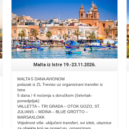
Read More
Malta iz Istre 19.-23.11.2026.
MALTA 5 DANA AVIONOM
polazak iz ZL Treviso uz organizirani transfer iz
Istre
5 dana / 4 noćenja s doručkom (četvrtak-
ponedjeljak)
VALLETTA – TRI GRADA – OTOK GOZO, ST.
JULIANS – MDINA – BLUE GROTTO –
MARSAXLOKK
Vrijednost više: uključeni transferi, svi izleti, ulaznice
za objekte koji se posjećuju, organizirani …