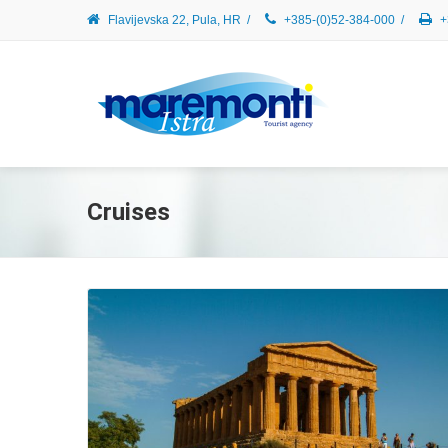
Flavijevska 22, Pula, HR
/
+385-(0)52-384-000
/
+
Cruises
Read More