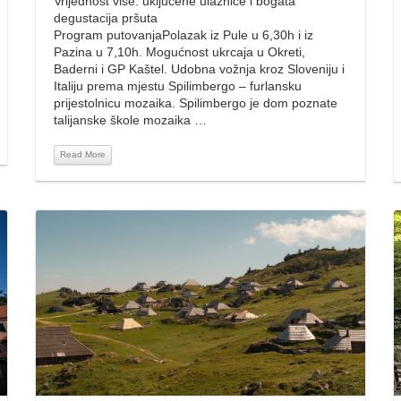
Vrijednost više: uključene ulaznice i bogata
degustacija pršuta
Program putovanjaPolazak iz Pule u 6,30h i iz
Pazina u 7,10h. Mogućnost ukrcaja u Okreti,
Baderni i GP Kaštel. Udobna vožnja kroz Sloveniju i
Italiju prema mjestu Spilimbergo – furlansku
prijestolnicu mozaika. Spilimbergo je dom poznate
talijanske škole mozaika …
Read More
Read More