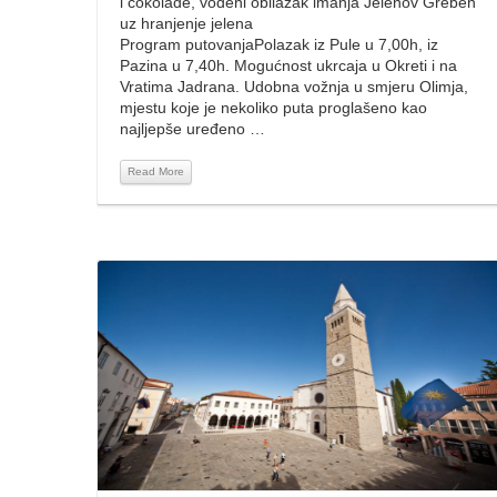
i čokolade, vođeni obilazak imanja Jelenov Greben
uz hranjenje jelena
Program putovanjaPolazak iz Pule u 7,00h, iz
Pazina u 7,40h. Mogućnost ukrcaja u Okreti i na
Vratima Jadrana. Udobna vožnja u smjeru Olimja,
mjestu koje je nekoliko puta proglašeno kao
najljepše uređeno …
Read More
Read More