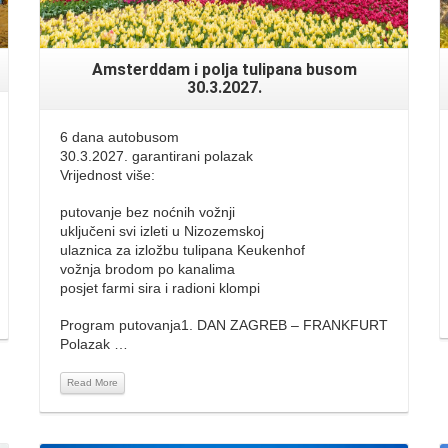
Amsterddam i polja tulipana busom
30.3.2027.
6 dana autobusom
30.3.2027. garantirani polazak
Vrijednost više:
putovanje bez noćnih vožnji
uključeni svi izleti u Nizozemskoj
ulaznica za izložbu tulipana Keukenhof
vožnja brodom po kanalima
posjet farmi sira i radioni klompi
Program putovanja1. DAN ZAGREB – FRANKFURT
Polazak …
Read More