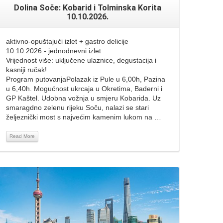
Dolina Soče: Kobarid i Tolminska Korita
10.10.2026.
aktivno-opuštajući izlet + gastro delicije
10.10.2026.- jednodnevni izlet
Vrijednost više: uključene ulaznice, degustacija i
kasniji ručak!
Program putovanjaPolazak iz Pule u 6,00h, Pazina
u 6,40h. Mogućnost ukrcaja u Okretima, Baderni i
GP Kaštel. Udobna vožnja u smjeru Kobarida. Uz
smaragdno zelenu rijeku Soču, nalazi se stari
željeznički most s najvećim kamenim lukom na …
Read More
Read More