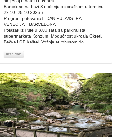
smještaj u hotelu u centru
Barcelone na bazi 3 noćenja s doručkom u terminu
22.10.-25.10.2026.)
Program putovanja1. DAN PULA/ISTRA –
VENECIJA – BARCELONA –
Polazak iz Pule u 3,00 sata sa parkirališta
supermarketa Konzum. Mogućnost ukrcaja Okreti,
Bačva i GP Kaštel. Vožnja autobusom do …
Read More
Read More