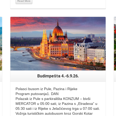
Read More
Read More
Budimpešta 4.-6.9.26.
Polasci busom iz Pule, Pazina i Rijeke
Program putovanja1. DAN
Polazak iz Pule s parkirališta KONZUM – bivši
MERCATOR u 05:00 sati, iz Pazina s „Etradexa“ u
05:30 sati i iz Rijeke s Jelačićevog trga u 07:00 sati.
Vožnja turističkim autobusom kroz Gorski Kotar