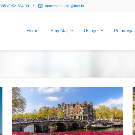
385-(0)52-384-001
/
maremonti-istra@inet.hr
Home
Smještaj
Usluge
Putovanja
Read More